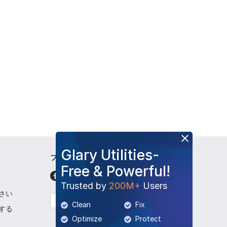
Glary Utilities-
フォローして下さい
Free & Powerful!
Trusted by
200M+
Users
さい
日本語
Clean
Fix
する
Optimize
Protect