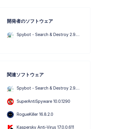
開発者のソフトウェア
Spybot - Search & Destroy 2.9.85.5
関連ソフトウェア
Spybot - Search & Destroy 2.9.85.5
SuperAntiSpyware 10.0.1290
RogueKiller 16.8.2.0
Kaspersky Anti-Virus 17.0.0.611