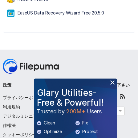
EaseUS Data Recovery Wizard Free 20.5.0
政策
会社
フォローして下さい
Glary Utilities-
プライバシーポリシー
私たちについて
Free & Powerful!
利用規約
お問い合わせください
Trusted by
200M+
Users
日本語
デジタルミレニアム著
プログラムを提出する
Clean
Fix
作権法
Optimize
Protect
クッキーポリシー