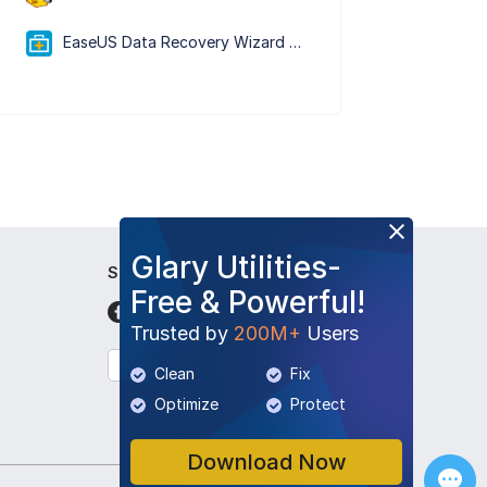
EaseUS Data Recovery Wizard Free 20.5.0
Glary Utilities-
Siga-nos
Free & Powerful!
Trusted by
200M+
Users
Português
Clean
Fix
Optimize
Protect
Download Now