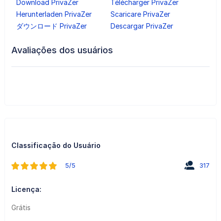
Download PrivaZer
Télécharger PrivaZer
Herunterladen PrivaZer
Scaricare PrivaZer
ダウンロード PrivaZer
Descargar PrivaZer
Avaliações dos usuários
Classificação do Usuário
5/5
317
Licença:
Grátis