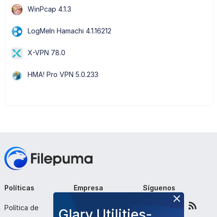
WinPcap 4.1.3
LogMeIn Hamachi 4.1.16212
X-VPN 78.0
HMA! Pro VPN 5.0.233
Políticas
Empresa
Síguenos
Política de
Sobre nosotros
Glary Utilities-