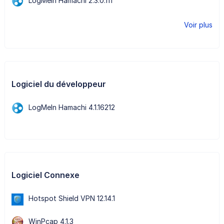
LogMeIn Hamachi 2.3.0.111
Voir plus
Logiciel du développeur
LogMeIn Hamachi 4.1.16212
Logiciel Connexe
Hotspot Shield VPN 12.14.1
WinPcap 4.1.3