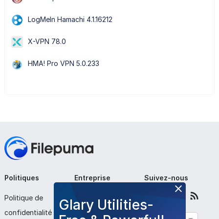
LogMeIn Hamachi 4.1.16212
X-VPN 78.0
HMA! Pro VPN 5.0.233
Politiques
Entreprise
Suivez-nous
Politique de
À propos de nous
Glary Utilities-
confidentialité
Contactez-nous