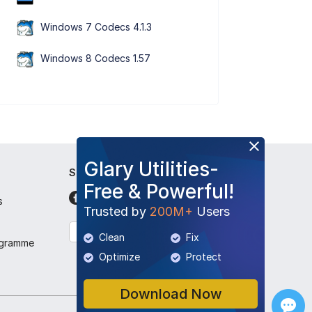
Windows 7 Codecs 4.1.3
Windows 8 Codecs 1.57
Glary Utilities-
Suivez-nous
Free & Powerful!
s
Trusted by
200M+
Users
Français
Clean
Fix
ogramme
Optimize
Protect
Download Now