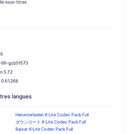
e sous-titres.
05
.2-66-gcb5f573
 5.7.2
0.6.1.268
tres langues
Herunterladen K-Lite Codec Pack Full
ダウンロード K-Lite Codec Pack Full
Baixar K-Lite Codec Pack Full