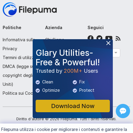
Politiche
Azienda
Seguici
Informativa sulla
Chi Siamo
Privacy
Contattaci
Glary Utilities-
Italiano
Termini di utilizzo
Invia Programma
Free & Powerful!
DMCA (legge sul
Trusted by
200M+
Users
copyright degli Stati
Clean
Fix
Uniti)
Optimize
Protect
Politica sui Cookie
Download Now
Diritto d'autore ©
2026
Filepuma
. Tutti i diritti riservati.
Filepuma
utilizza i cookie per migliorare i contenuti e garantire la