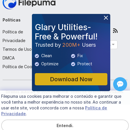
Políticas
Empresa
Siga-nos
Glary Utilities-
Política de
Sobre Nós
Free & Powerful!
Privacidade
Contato
Trusted by
200M+
Users
Português
Termos de Uso
Enviar Programa
Clean
Fix
DMCA
Optimize
Protect
Política de Cookies
Download Now
Direitos autorais ©
2026
Filepuma
. Todos os direitos reservados.
Filepuma
usa cookies para melhorar o conteúdo e garantir que
você tenha a melhor experiência no nosso site. Ao continuar a
usar este site, você concorda com a nossa
Política de
Privacidade
.
Entendi.