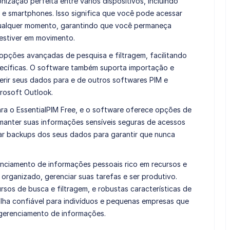
ização perfeita entre vários dispositivos, incluindo
 e smartphones. Isso significa que você pode acessar
qualquer momento, garantindo que você permaneça
stiver em movimento.
 opções avançadas de pesquisa e filtragem, facilitando
pecíficas. O software também suporta importação e
erir seus dados para e de outros softwares PIM e
crosoft Outlook.
ra o EssentialPIM Free, e o software oferece opções de
 manter suas informações sensíveis seguras de acessos
r backups dos seus dados para garantir que nunca
enciamento de informações pessoais rico em recursos e
 organizado, gerenciar suas tarefas e ser produtivo.
sos de busca e filtragem, e robustas características de
olha confiável para indivíduos e pequenas empresas que
 gerenciamento de informações.