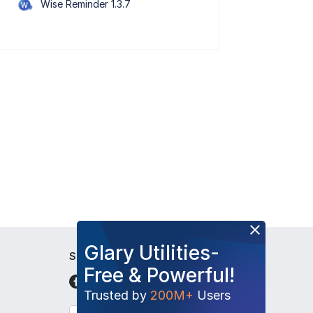
Wise Reminder 1.3.7
Glary Utilities-
Siga-nos
Free & Powerful!
Trusted by
200M+
Users