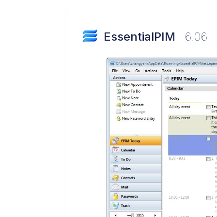
EssentialPIM
6.06