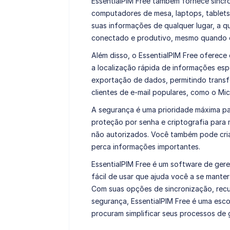
EssentialPIM Free também fornece sincron
computadores de mesa, laptops, tablets
suas informações de qualquer lugar, a 
conectado e produtivo, mesmo quando e
Além disso, o EssentialPIM Free oferece
a localização rápida de informações es
exportação de dados, permitindo transf
clientes de e-mail populares, como o Mi
A segurança é uma prioridade máxima pa
proteção por senha e criptografia para
não autorizados. Você também pode cria
perca informações importantes.
EssentialPIM Free é um software de ger
fácil de usar que ajuda você a se manter
Com suas opções de sincronização, recur
segurança, EssentialPIM Free é uma esc
procuram simplificar seus processos de