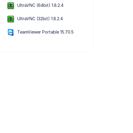
UltraVNC (64bit) 1.8.2.4
UltraVNC (32bit) 1.8.2.4
TeamViewer Portable 15.70.5