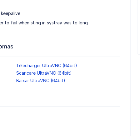
 keepalive
er to fail when sting in systray was to long
iomas
Télécharger UltraVNC (64bit)
Scaricare UltraVNC (64bit)
Baixar UltraVNC (64bit)